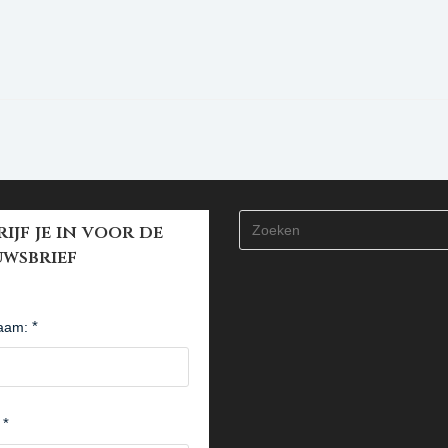
ijf je in voor de
uwsbrief
aam: