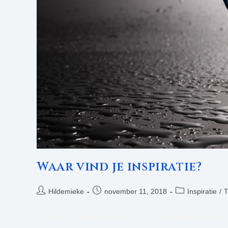
Waar vind je inspiratie?
Bericht
Bericht
Berichtcategorie
Hildemieke
november 11, 2018
Inspiratie
/
T
auteur:
gepubliceerd
op:
“O dat kan ik niet, ik ben niet creatief” Dit zeggen mensen va