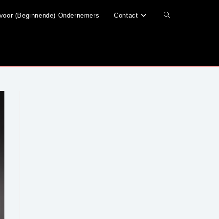
voor (Beginnende) Ondernemers
Contact
Toggle
site
zoeken