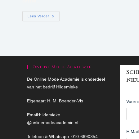
onszelf…
Waar
Lees Verder
Vind
Je
Inspiratie?
Online Mode Academie
Schr
nie
De Online Mode Academie is onderdeel
van het bedrijf Hildemieke
Eigenaar: H. M. Boender-Vis
Voorn
Email:
hildemieke
@onlinemodeacademie.nl
E-Mail
Telefoon & Whatsapp: 010-6690354