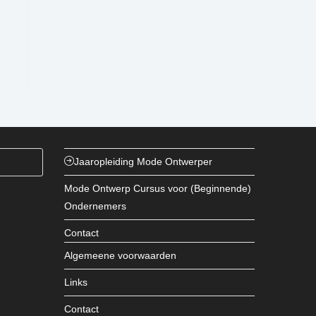
Druk
Jaaropleiding Mode Ontwerper
op
Mode Ontwerp Cursus voor (Beginnende)
Escape
Ondernemers
om
het
Contact
zoekpaneel
Algemeene voorwaarden
te
sluiten.
Links
Contact