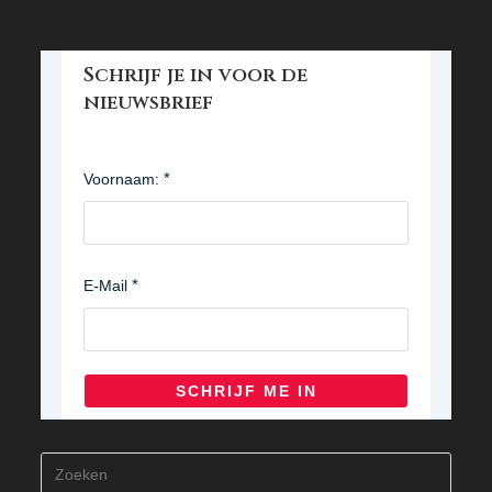
Schrijf je in voor de
nieuwsbrief
Voornaam:
E-Mail
SCHRIJF ME IN
Druk